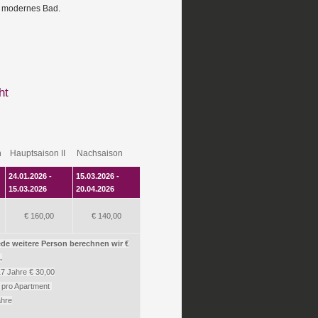
n modernes Bad.
ht
n
Hauptsaison II
Nachsaison
24.01.2026 -
15.03.2026 -
15.03.2026
20.04.2026
€ 160,00
€ 140,00
jede weitere Person berechnen wir €
.
17 Jahre € 30,00
0 pro Apartment
ahre