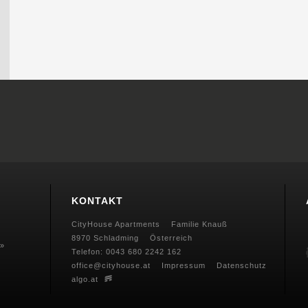
KONTAKT
CityHouse Apartments
Familie Knauß
8970 Schladming
Österreich
 »
Telefon:
0043 680 2242 162
office@cityhouse.at
Impressum
Datenschutz
algo.at