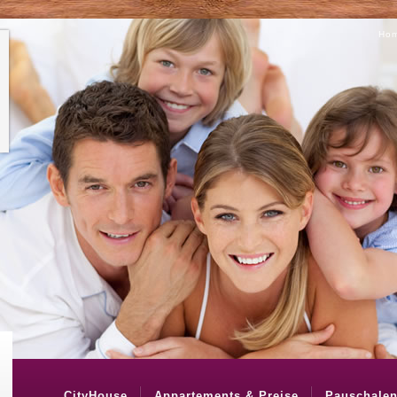
Ho
CityHouse
Appartements & Preise
Pauschale