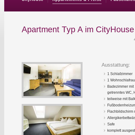
Apartment Typ A im CityHouse
Ausstattung:
1 Schlafzimmer
1 Wohnschlafraum
Badezimmer mit 
getrenntes WC, 
teilweise mit Bal
Fußbodenheizu
Flachbildschirm 
Allergikerbettwä
Safe
komplett ausgest