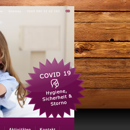
me
Sitemap
0043 680 22 42 162
n
Aktivitäten
Kontakt