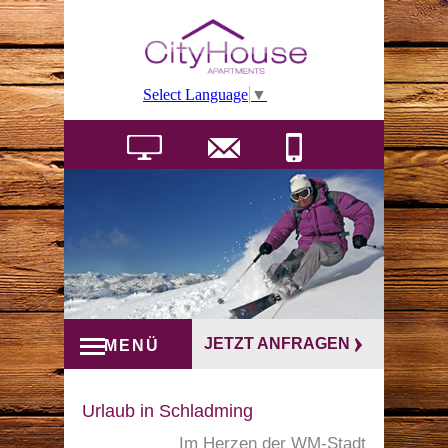
Select Language
▼
JETZT ANFRAGEN
MENÜ
Urlaub in Schladming
Im Herzen der WM-Stadt