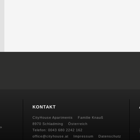
KONTAKT
CityHouse Apartments
Familie Knauß
8970 Schladming
Österreich
 »
Telefon:
0043 680 2242 162
office@cityhouse.at
Impressum
Datenschutz