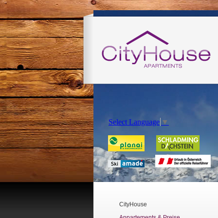
Select Language
▼
CityHouse
Appartements & Preise