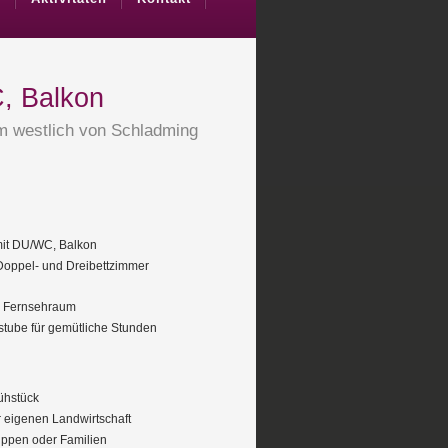
, Balkon
km westlich von Schladming
it DU/WC, Balkon
 Doppel- und Dreibettzimmer
, Fernsehraum
stube für gemütliche Stunden
ühstück
 eigenen Landwirtschaft
ruppen oder Familien